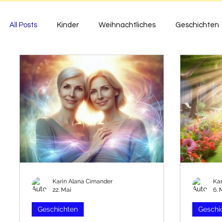
All Posts
Kinder
Weihnachtliches
Geschichten
Herzens-Begegnungen
Gedichte
Körperunive
Karin Alana Cimander
Ka
22. Mai
6. 
Geschichten
Geschi