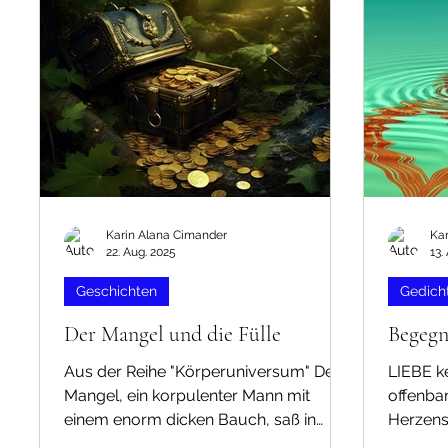
und seine Armee lebten im Körper von
Darm, b
Sandra, einer Frau Mitte vierzig. Er und
kräftige
seine Armee waren ein etwa 1 cm
Spielpau
großer Tumor in ihrer Brust. Er selbst
kleine 
wa
Adrenali
wieder 
Karin Alana Cimander
Ka
22. Aug. 2025
13.
Geschichten
Gedich
Der Mangel und die Fülle
Begeg
Aus der Reihe "Körperuniversum" Der
LIEBE k
Mangel, ein korpulenter Mann mit
offenba
einem enorm dicken Bauch, saß in
Herzens
seinem breiten, bequemen Sessel und
copyrig