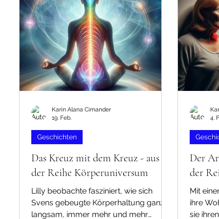
Heilungspyramide aus erreichbar war
Channel
– die Wiese. Sie ist ein wunderschöner
sich al
Ort, auf dem ein Baum steht – der
Wesenhe
eigene Lebensbaum. Wie Leonie von
Meister 
Mariella erfahren hatte, kann man a
erste Em
und P
Karin Alana Cimander
Ka
19. Feb.
4. 
Geschichten
Geschi
Das Kreuz mit dem Kreuz - aus
Der Ar
der Reihe Körperuniversum
der Re
Lilly beobachte fasziniert, wie sich
Mit eine
Svens gebeugte Körperhaltung ganz
ihre Woh
langsam, immer mehr und mehr
sie ihr