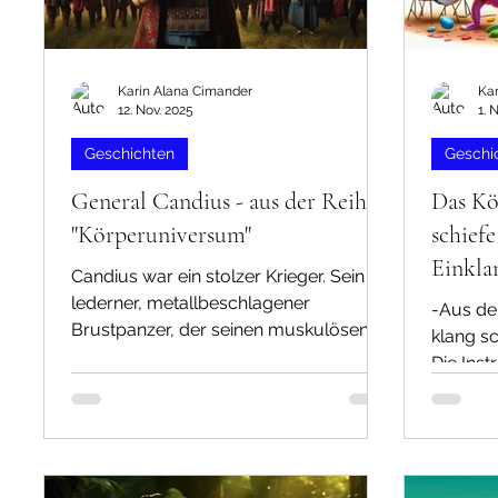
Karin Alana Cimander
Ka
12. Nov. 2025
1. 
Geschichten
Geschi
General Candius - aus der Reihe
Das Kö
"Körperuniversum"
schief
Einkla
Candius war ein stolzer Krieger. Sein
lederner, metallbeschlagener
-Aus der
Brustpanzer, der seinen muskulösen
klang sc
Körper bedeckte, schimmerte im
Die Ins
spärlich vorhandenen Licht. Als General
irgendwa
befehligte er eine kleine Armee, zu der,
muskulö
von Zeit zu Zeit, immer neue Rekruten,
Aussehe
die ihr Licht mitbrachten, hinzustießen,
glich, 
wodurch es jedoch erlosch. Candius
wieder 