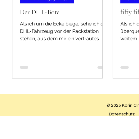
Der DHL-Bote
fifty fi
Als ich um die Ecke biege, sehe ich das
Als ich
DHL-Fahrzeug vor der Packstation
überque
stehen, aus dem mir ein vertrautes
weitem.
Gesicht entgegenblickt. Der...
steht ei
© 2025 Karin Ci
Datenschutz